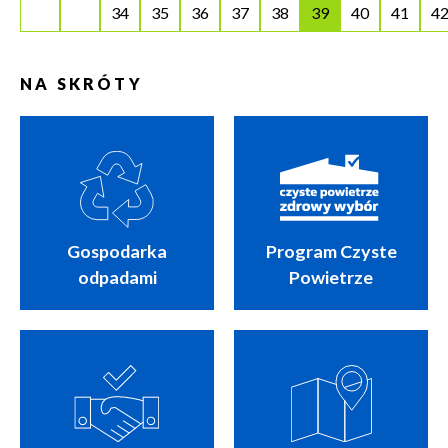
34
35
36
37
38
39
40
41
4
NA SKRÓTY
Gospodarka
Program Czyste
odpadami
Powietrze