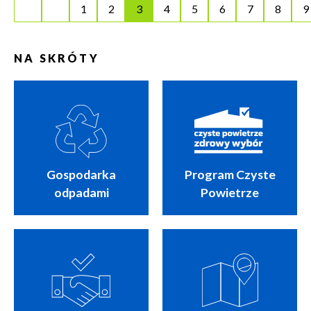
1
2
3
4
5
6
7
8
9
NA SKRÓTY
Gospodarka
Program Czyste
odpadami
Powietrze