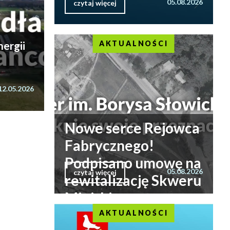
05.08.2026
czytaj więcej
ergii
AKTUALNOŚCI
12.05.2026
Nowe serce Rejowca
Fabrycznego!
Podpisano umowę na
05.08.2026
czytaj więcej
rewitalizację Skweru
Miejskiego
AKTUALNOŚCI