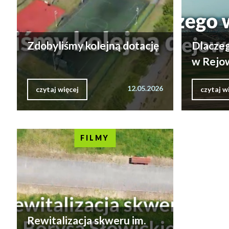
Zdobyliśmy kolejną dotację
Dlaczeg
w Rejow
12.05.2026
czytaj więcej
czytaj w
FILMY
Rewitalizacja skweru im.