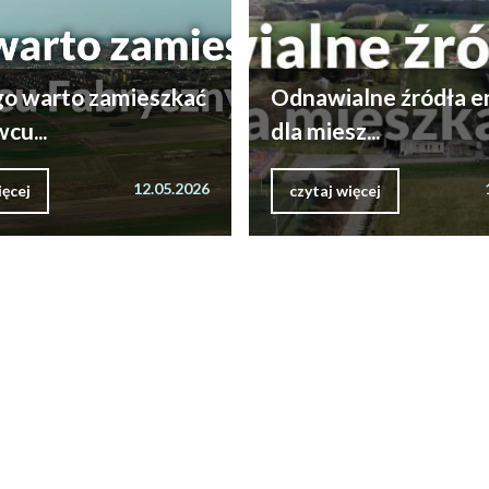
o warto zamieszkać
Odnawialne źródła en
cu...
dla miesz...
12.05.2026
ięcej
czytaj więcej