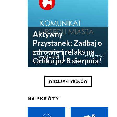
Aktywny
Przystanek: Zadbaj o
zdrowie i relaks na
05.08.2026
czytaj więcej
Orliku już 8 sierpnia!
WIĘCEJ ARTYKUŁÓW
NA SKRÓTY