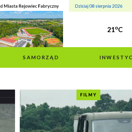
Dzisiaj 08 sierpnia 2026
o
21
C
SAMORZĄD
INWESTYC
FILMY